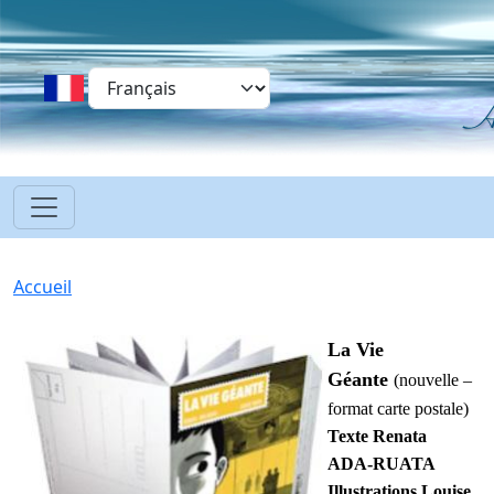
Aller au contenu principal
Select your language
Fil d'Ariane
Accueil
La Vie 
Géante
(nouvelle – 
format carte postale)
Texte Renata 
ADA-RUATA
Illustrations Louise 