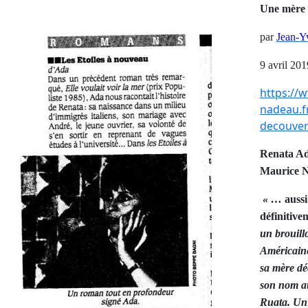
Une mère 
par
Jean-Y
9 avril 20
https://
nadeau.f
decouver
Renata A
Maurice N
« …
aussi
définitive
un brouill
Américaine
sa mère dé
son nom au
Ruata. Un 