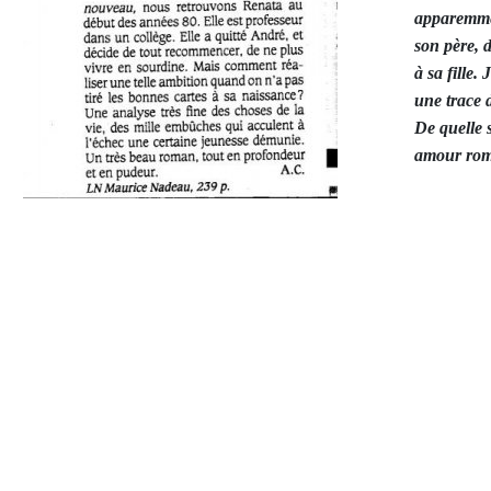
apparemme
son père, d
à sa fille.
une trace 
De quelle s
amour ro